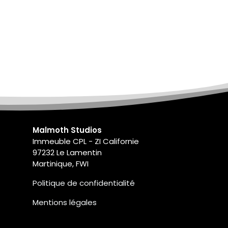
Malmoth Studios
Immeuble CPL - ZI Californie
97232 Le Lamentin
Martinique, FWI
Politi​que de con​fidentialité
Mentions légale​s