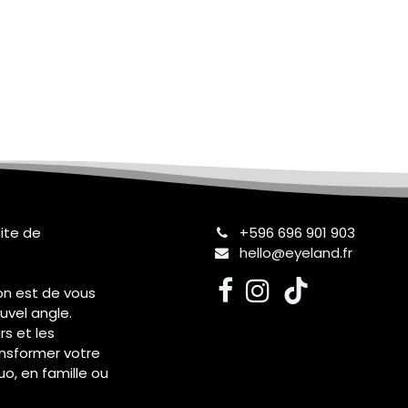
ite de
+596 696 901 903​
hello@eyeland.fr
on est de vous
uvel angle.
rs et les
ansformer votre
uo, en famille ou